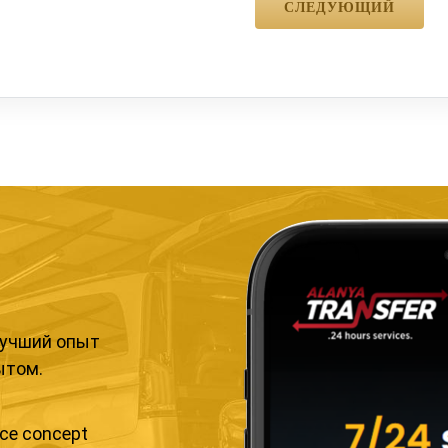
лучший опыт
ытом.
ice concept