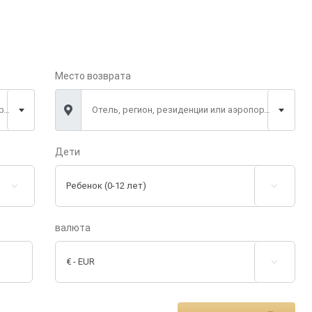
Место возврата
Отель, регион, резиденции или аэропорт *
Отель, регион, резиденции или аэропорт *
Дети


валюта
