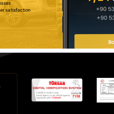
resses
er satisfaction
r