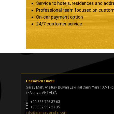
Service to hotels, residences and add
Professional team focused on custom
On-car payment option
24/7 customer service
Связаться с нами
Saray Mah. Atatürk Bulvarı Eski Hal Cami Yanı 107/1<b
/>Alanya, ANTALYA
+90 535 726 37 63
+90 532 557 21 35
info@alanyatransfer.com