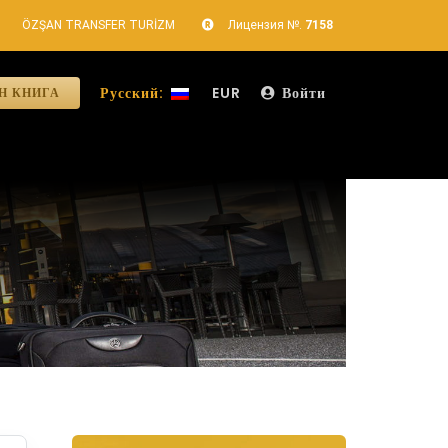
ÖZŞAN TRANSFER TURİZM
Лицензия №.
7158
Русский:
EUR
Войти
Н КНИГА