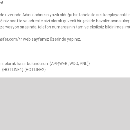
n!
üzerinde Adınız adınızın yazılı olduğu bir tabela ile sizi karşılayacaktır
iniz saatte ve adreste sizi alarak güvenli bir şekilde havalimanına ulaşt
ervasyon sırasında telefon numarasının tam ve eksiksiz bildirilmesi müş
nsfer.com/tr web sayfamız üzerinde yapınız.
iz olarak hazır bulundurun.:(APP,WEB ,WDG, PNL)}
in: {HOTLINE1} {HOTLINE2}