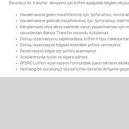
Sorunsuz bir transfer deneyimi için lütfen aşağıdaki bilgileri okuyu
Havalimanına gelen misafirlerimiz için: Şoförümüz, terminalde 
Havalimanına gidecek misafirlerimiz için: Şoförümüz, belirttiğ
Karşılamada veya alınış saatinde sorun yaşanmaması için rez
sorunlardan Alanya Transfer sorumlu tutulamaz.
Dönüş rezervasyonu yapılmadıysa. lütfen https://alanyatra
Dönüş rezervasyon bilgisini kesinlikle şoföre vermeyiniz.
Rezervasyon bilgisi için şoförü aramayınız.
Araçlarımızda tütün ve sigara içilmez.
{IFSRC:Lütfen rezervasyon formundaki para miktarını eksiks
Herhangi bir sorununuz olursa lütfen benimle iletişime geç