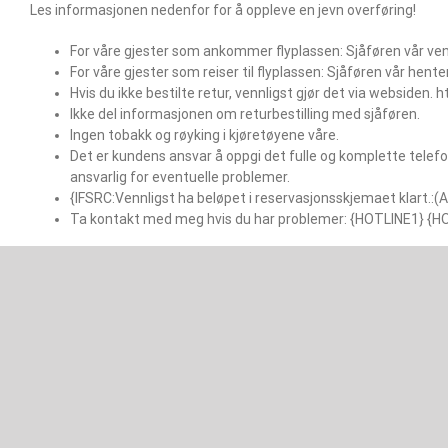
Les informasjonen nedenfor for å oppleve en jevn overføring!
For våre gjester som ankommer flyplassen: Sjåføren vår ven
For våre gjester som reiser til flyplassen: Sjåføren vår henter
Hvis du ikke bestilte retur, vennligst gjør det via websiden.
Ikke del informasjonen om returbestilling med sjåføren.
Ingen tobakk og røyking i kjøretøyene våre.
Det er kundens ansvar å oppgi det fulle og komplette telef
ansvarlig for eventuelle problemer.
{IFSRC:Vennligst ha beløpet i reservasjonsskjemaet klart.:
Ta kontakt med meg hvis du har problemer: {HOTLINE1} {H