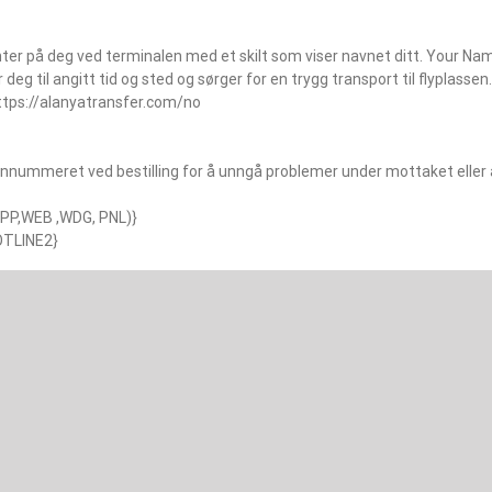
ter på deg ved terminalen med et skilt som viser navnet ditt. Your Na
 deg til angitt tid og sted og sørger for en trygg transport til flyplassen.
 https://alanyatransfer.com/no
onnummeret ved bestilling for å unngå problemer under mottaket eller 
(APP,WEB ,WDG, PNL)}
OTLINE2}